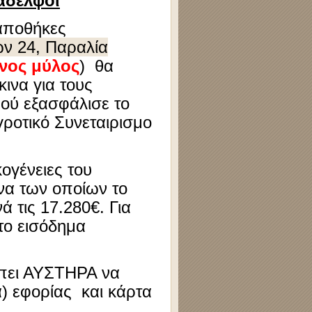
άδελφοι
 αποθήκες
ν 24, Παραλία
νος μύλος
) θα
κινα για τους
ού εξασφάλισε το
γροτικό Συνεταιρισμο
ογένειες του
να των οποίων το
 τις 17.280€. Για
το εισόδημα
έπει ΑΥΣΤΗΡΑ να
) εφορίας και κάρτα