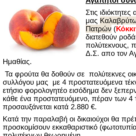
Αγαπητοί συν
Στις ιδιόκτητες
μας
Καλαβρύτω
Πατρών
(
Κόκκι
διατεθούν ροδά
πολύτεκνους, π
Δ.Σ. απο τον Α
Ημαθίας.
Τα φρούτα θα δοθούν σε πολύτεκνες οικ
συλλόγου μας με 4 προστατευόμενα τέκ
ετήσιο φορολογητέο εισόδημα δεν ξεπερνά
κάθε ένα προστατευόμενο, πέραν των 4 
προσαυξάνεται κατά 2.880 €.
Κατά την παραλαβή οι δικαιούχοι θα πρ
προσκομίσουν εκκαθαριστικό (φωτοτυπία
πολυτέκνων θεωρημένη